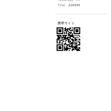
Yesterday :
77
Total :
228990
携帯サイト