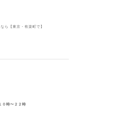
るなら【東京・有楽町で】
１０時〜２２時